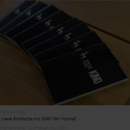
STED
NCATEGORIZED
 Laesk Kombucha στο ΚΙΝΟ Film Festival!
by
Posted
Harris Vranas
17 Μαρτίου, 2023