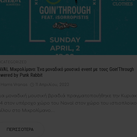
STED
NCATEGORIZED
VAL Μικρολίμανο: Ένα μοναδικό μουσικό event με τους Goin’Through
wered by Punk Rabbit
by
Posted
Harris Vranas
11 Απριλίου, 2023
on
ια μοναδική μουσική βραδιά πραγματοποιήθηκε την Κυρια
/4 στον υπέροχο χώρο του Naval στον χώρο του ιστιοπλοϊκο
μίλου στο Μικρολίμανο.…
ΠΕΡΙΣΣΌΤΕΡΑ