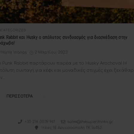
STED
NCATEGORIZED
nk Rabbit και Husky ο απόλυτος συνδυασμός για διασκέδαση στην
ράχωβα!
by
Posted
Harris Vranas
2 Μαρτίου, 2023
on
α Punk Rabbit παρτάρουν παρέα με το Husky Arachova! Η
πόλυτη συνταγή για κέφι και μοναδικές στιγμές έχει ξεκάθα
ην…
ΠΕΡΙΣΣΌΤΕΡΑ
+30 216 0039 941
sales@thesuperdrinks.gr
Ιτέας 18 Αργυρούπολη ΤΚ 16452