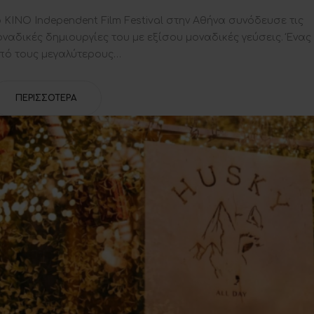
on
o KINO Independent Film Festival στην Αθήνα συνόδευσε τις
οναδικές δημιουργίες του με εξίσου μοναδικές γεύσεις. Ένας
πό τους μεγαλύτερους…
ΠΕΡΙΣΣΌΤΕΡΑ