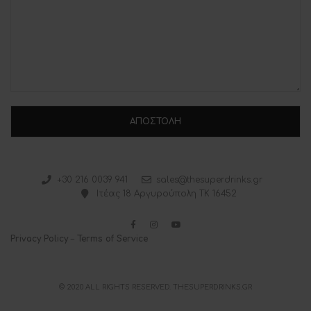
+30 216 0039 941
sales@thesuperdrinks.gr
Ιτέας 18 Αργυρούπολη ΤΚ 16452
Privacy Policy
–
Terms of Service
© 2020 ALL RIGHTS RESERVED. THESUPERDRINKS.GR