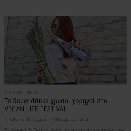
POSTED
THE SUPER DRINKS
IN
Τα Super drinks χρυσοί χορηγοί στο
VEGAN LIFE FESTIVAL
by
Posted
Katerina Maraggou
1 Νοεμβρίου, 2021
on
Το Vegan Life Festival είναι μία γιορτή που συστήνει τον