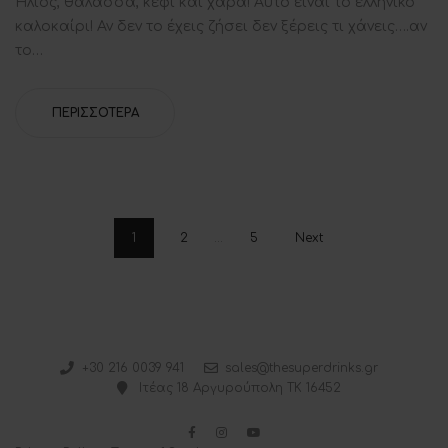
Ήλιος, θάλασσα, κέφι και χαρά! Αυτό είναι το ελληνικό
καλοκαίρι! Αν δεν το έχεις ζήσει δεν ξέρεις τι χάνεις….αν
το…
ΠΕΡΙΣΣΌΤΕΡΑ
1
2
…
5
Next
+30 216 0039 941
sales@thesuperdrinks.gr
Ιτέας 18 Αργυρούπολη ΤΚ 16452