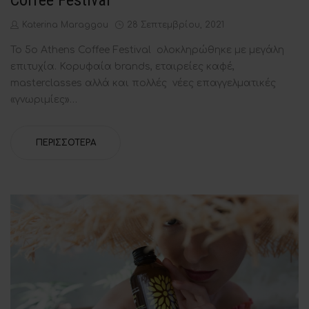
Coffee Festival
by
Posted
Katerina Maraggou
28 Σεπτεμβρίου, 2021
on
To 5ο Athens Coffee Festival ολοκληρώθηκε με μεγάλη
επιτυχία. Κορυφαία brands, εταιρείες καφέ,
masterclasses αλλά και πολλές νέες επαγγελματικές
«γνωριμίες»…
ΠΕΡΙΣΣΌΤΕΡΑ