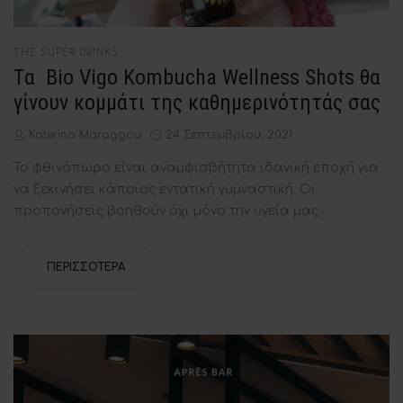
POSTED
THE SUPER DRINKS
IN
Tα Bio Vigo Kombucha Wellness Shots θα
γίνουν κομμάτι της καθημερινότητάς σας
by
Posted
Katerina Maraggou
24 Σεπτεμβρίου, 2021
on
Το φθινόπωρο είναι αναμφισβήτητα ιδανική εποχή για
να ξεκινήσει κάποιος εντατική γυμναστική. Οι
προπονήσεις βοηθούν όχι μόνο την υγεία μας…
ΠΕΡΙΣΣΌΤΕΡΑ