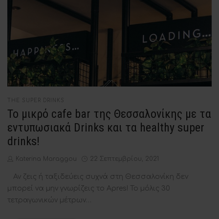
POSTED
THE SUPER DRINKS
IN
Το μικρό cafe bar της Θεσσαλονίκης με τα
εντυπωσιακά Drinks και τα healthy super
drinks!
by
Posted
Katerina Maraggou
22 Σεπτεμβρίου, 2021
on
Αν ζεις ή ταξιδεύεις συχνά στη Θεσσαλονίκη δεν
μπορεί να μην γνωρίζεις το Apres! Το μόλις 30
τετραγωνικών μέτρων…