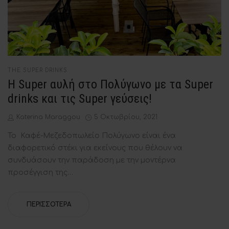
POSTED
THE SUPER DRINKS
IN
Η Super αυλή στο Πολύγωνο με τα Super
drinks και τις Super γεύσεις!
by
Posted
Katerina Maraggou
5 Οκτωβρίου, 2021
on
Το Καφέ-Μεζεδοπωλείο Πολύγωνο είναι ένα
διαφορετικό στέκι για εκείνους που θέλουν να
συνδυάσουν την παράδοση με την μοντέρνα
προσέγγιση της…
ΠΕΡΙΣΣΌΤΕΡΑ