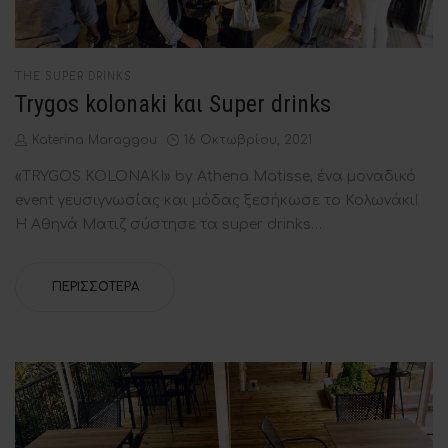
POSTED
THE SUPER DRINKS
IN
Trygos kolonaki kαι Super drinks
by
Posted
Katerina Maraggou
16 Οκτωβρίου, 2021
on
«ΤRYGOS KOLONAKI» by Athena Matisse, ένα μοναδικό
event γευσιγνωσίας και μόδας ξεσήκωσε το Κολωνάκι!
Η Αθηνά Ματιζ σύστησε τα super drinks…
ΠΕΡΙΣΣΌΤΕΡΑ