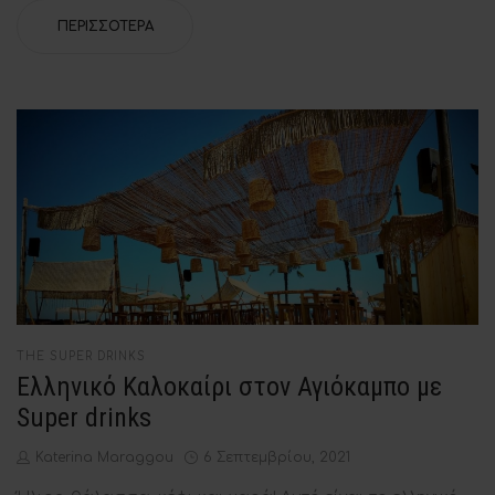
ΠΕΡΙΣΣΌΤΕΡΑ
POSTED
THE SUPER DRINKS
IN
Ελληνικό Καλοκαίρι στον Αγιόκαμπο με
Super drinks
by
Posted
Katerina Maraggou
6 Σεπτεμβρίου, 2021
on