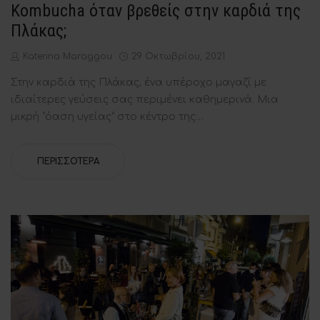
Kombucha όταν βρεθείς στην καρδιά της
Πλάκας;
by
Posted
Katerina Maraggou
29 Οκτωβρίου, 2021
on
Στην καρδιά της Πλάκας, ένα υπέροχο μαγαζί με
ιδιαίτερες γεύσεις σας περιμένει καθημερινά. Μια
μικρή “όαση υγείας” στο κέντρο της…
ΠΕΡΙΣΣΌΤΕΡΑ