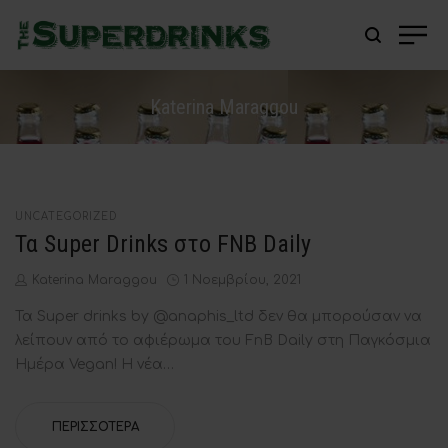
Katerina Maraggou
POSTED
UNCATEGORIZED
IN
Τα Super Drinks στο FNB Daily
by
Posted
Katerina Maraggou
1 Νοεμβρίου, 2021
on
Τα Super drinks by @anaphis_ltd δεν θα μπορούσαν να
λείπουν από το αφιέρωμα του FnB Daily στη Παγκόσμια
Ημέρα Vegan! Η νέα…
ΠΕΡΙΣΣΌΤΕΡΑ