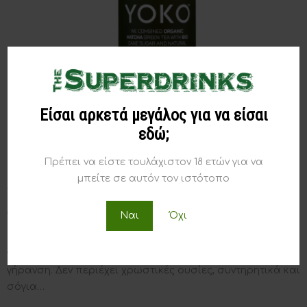
Είσαι αρκετά μεγάλος για να είσαι
εδώ;
Πρέπει να είστε τουλάχιστον 18 ετών για να
μπείτε σε αυτόν τον ιστότοπο
Yoko Matcha 330ml
€
3,60
Ναι
Όχι
Είναι το πρώτο βιολογικό matcha tea beverage, ιδανικό
για Vegan, επιταχύνει τον μεταβολισμό και καθυστερεί τη
γήρανση. Δεν περιέχει χρωστικές ουσίες, συντηρητικά και
σόγια…