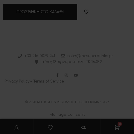
ΠΡΟΣΘΉΚΗ ΣΤΟ ΚΑΛΆΘΙ
+30 216 0039 941
sales@thesuperdrinks.gr
Ιτέας 18 Αργυρούπολη ΤΚ 16452
Privacy Policy
–
Terms of Service
© 2020 ALL RIGHTS RESERVED. THESUPERDRINKS.GR
Manage consent
0